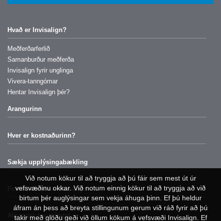
Invisalign
Hvað er Invisalign?
Meðferðarferlið
Samanburður meðferða
Invisalign fyrir unglinga
Vivera-tanngómar
Hentar Invisalign þér?
Árangurinn
Hver er kostnaðurinn?
Sækja upplýsingabækling
Við notum kökur til að tryggja að þú fáir sem mest út úr
vefsvæðinu okkar. Við notum einnig kökur til að tryggja að við
Finna söluaðila Invisalign
birtum þér auglýsingar sem vekja áhuga þinn. Ef þú heldur
áfram án þess að breyta stillingunum gerum við ráð fyrir að þú
Algengar spurningar
takir með glöðu geði við öllum kökum á vefsvæði Invisalign. Ef