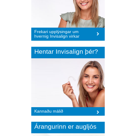
Frekari upplýsingar um
hvernig Invisalign virkar
Hentar Invisalign
þér?
Kannaðu málið
Árangurinn er augljós