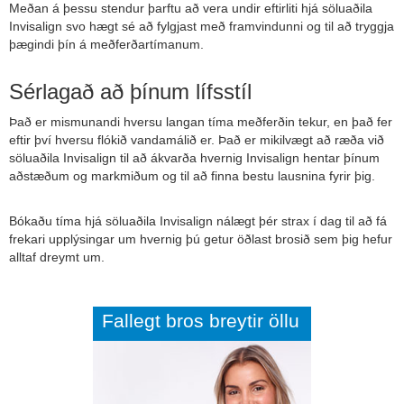
Meðan á þessu stendur þarftu að vera undir eftirliti hjá söluaðila
Invisalign svo hægt sé að fylgjast með framvindunni og til að tryggja
þægindi þín á meðferðartímanum.
Sérlagað að þínum lífsstíl
Það er mismunandi hversu langan tíma meðferðin tekur, en það fer
eftir því hversu flókið vandamálið er. Það er mikilvægt að ræða við
söluaðila Invisalign til að ákvarða hvernig Invisalign hentar þínum
aðstæðum og markmiðum og til að finna bestu lausnina fyrir þig.
Bókaðu tíma hjá söluaðila Invisalign nálægt þér strax í dag til að fá
frekari upplýsingar um hvernig þú getur öðlast brosið sem þig hefur
alltaf dreymt um.
Fallegt bros breytir öllu