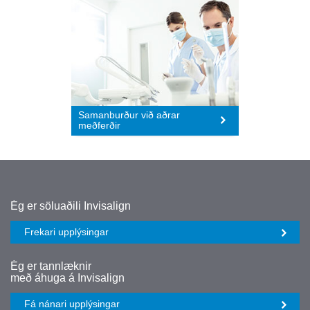
Samanburður við aðrar
meðferðir
Further
Ég er söluaðili Invisalign
information
Frekari upplýsingar
links
Ég er tannlæknir
regarding
með áhuga á Invisalign
Fá nánari upplýsingar