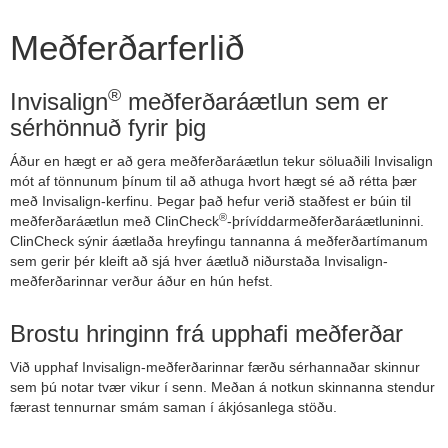
Meðferðarferlið
®
Invisalign
meðferðaráætlun sem er
sérhönnuð fyrir þig
Áður en hægt er að gera meðferðaráætlun tekur söluaðili Invisalign
mót af tönnunum þínum til að athuga hvort hægt sé að rétta þær
með Invisalign-kerfinu. Þegar það hefur verið staðfest er búin til
®
meðferðaráætlun með ClinCheck
-þrívíddarmeðferðaráætluninni.
ClinCheck sýnir áætlaða hreyfingu tannanna á meðferðartímanum
sem gerir þér kleift að sjá hver áætluð niðurstaða Invisalign-
meðferðarinnar verður áður en hún hefst.
Brostu hringinn frá upphafi meðferðar
Við upphaf Invisalign-meðferðarinnar færðu sérhannaðar skinnur
sem þú notar tvær vikur í senn. Meðan á notkun skinnanna stendur
færast tennurnar smám saman í ákjósanlega stöðu.